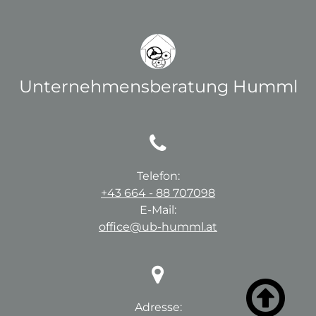
Unternehmensberatung Humml

Telefon:
+43 664 - 88 707098
E-Mail:
office@ub-humml.at


Adresse: